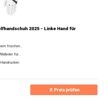
lfhandschuh 2025 - Linke Hand für
nem frischen...
dleder für...
k-Handrücken
Preis prüfen