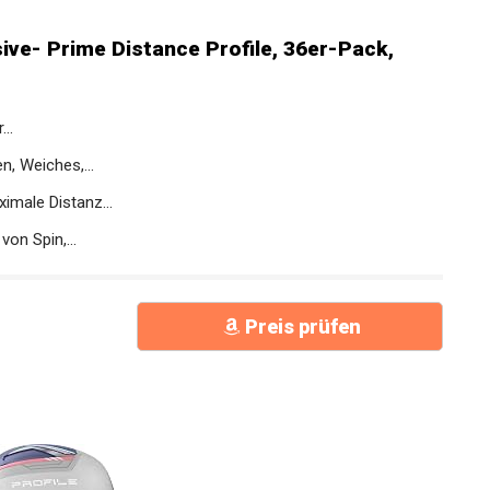
ive- Prime Distance Profile, 36er-Pack,
..
n, Weiches,...
imale Distanz...
on Spin,...
Preis prüfen