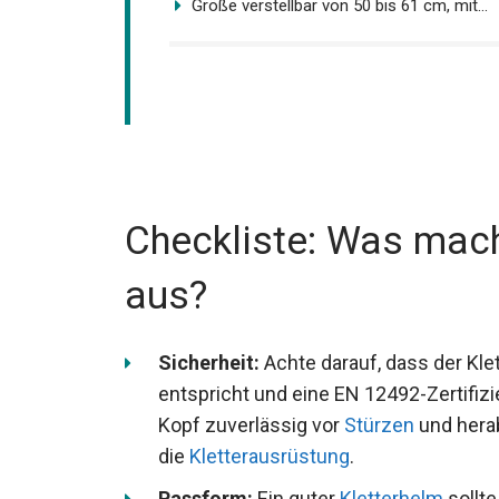
Größe verstellbar von 50 bis 61 cm, mit...
Checkliste: Was mach
aus?
Sicherheit:
Achte darauf, dass der Kl
entspricht und eine EN 12492-Zertifizi
Kopf zuverlässig vor
Stürzen
und herab
die
Kletterausrüstung
.
Passform:
Ein guter
Kletterhelm
sollte