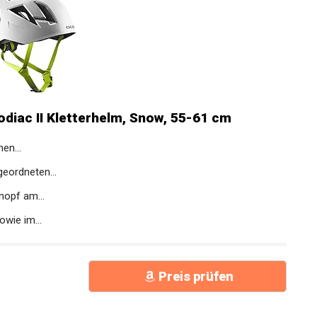
diac II Kletterhelm, Snow, 55-61 cm
en...
geordneten...
nopf am...
wie im...
Preis prüfen