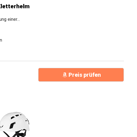
letterhelm
ng einer...
en
Preis prüfen