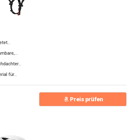
et...
mbare,...
hdachter...
al für...
Preis prüfen