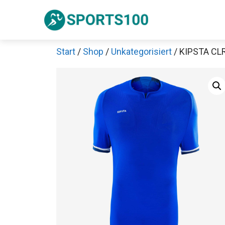
Zum
Inhalt
springen
Start
/
Shop
/
Unkategorisiert
/ KIPSTA CLR