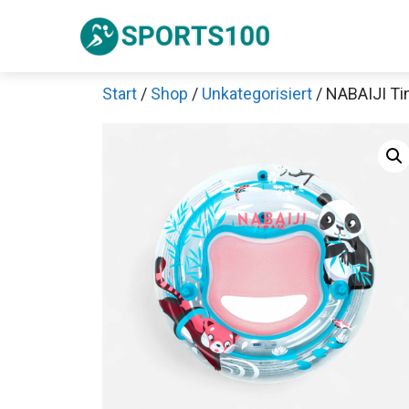
Zum
Inhalt
springen
Start
/
Shop
/
Unkategorisiert
/ NABAIJI Ti