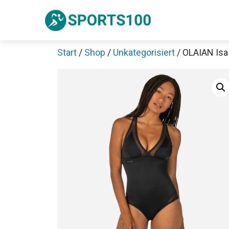
Zum
Inhalt
springen
Start
/
Shop
/
Unkategorisiert
/ OLAIAN Is