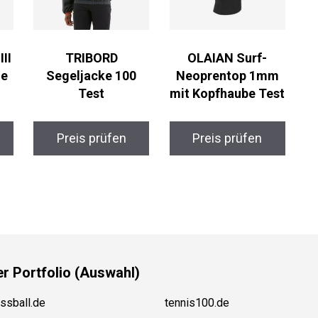
II
TRIBORD
OLAIAN Surf-
he
Segeljacke 100
Neoprentop 1mm
Test
mit Kopfhaube Test
Preis prüfen
Preis prüfen
er
Portfolio (Auswahl)
ssball.de
tennis100.de