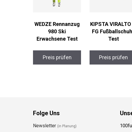
WEDZE Rennanzug
KIPSTA VIRALTO I
980 Ski
FG Fußballschu
Erwachsene Test
Test
Preis prüfen
Preis prüfen
Folge Uns
Uns
Newsletter
100fu
(in Planung)