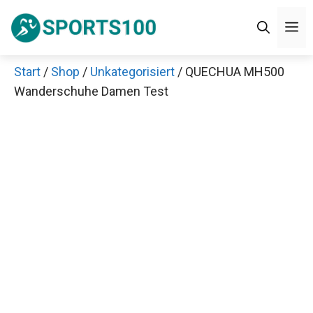
Zum
M
Inhalt
springen
Start
/
Shop
/
Unkategorisiert
/ QUECHUA MH500
Wanderschuhe Damen Test