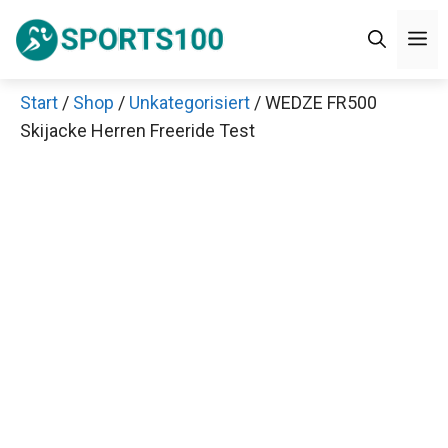
Zum
M
Inhalt
springen
Start
/
Shop
/
Unkategorisiert
/ WEDZE FR500
Skijacke Herren Freeride Test