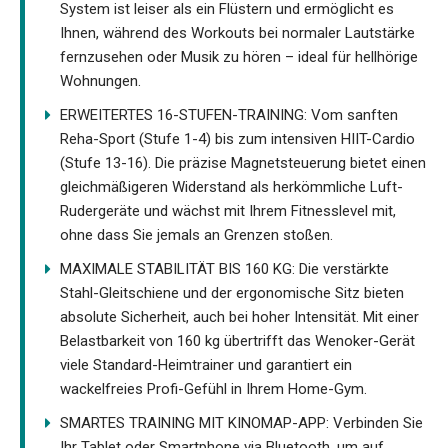
System ist leiser als ein Flüstern und ermöglicht es
Ihnen, während des Workouts bei normaler Lautstärke
fernzusehen oder Musik zu hören – ideal für hellhörige
Wohnungen.
ERWEITERTES 16-STUFEN-TRAINING: Vom sanften
Reha-Sport (Stufe 1-4) bis zum intensiven HIIT-Cardio
(Stufe 13-16). Die präzise Magnetsteuerung bietet einen
gleichmäßigeren Widerstand als herkömmliche Luft-
Rudergeräte und wächst mit Ihrem Fitnesslevel mit,
ohne dass Sie jemals an Grenzen stoßen.
MAXIMALE STABILITÄT BIS 160 KG: Die verstärkte
Stahl-Gleitschiene und der ergonomische Sitz bieten
absolute Sicherheit, auch bei hoher Intensität. Mit einer
Belastbarkeit von 160 kg übertrifft das Wenoker-Gerät
viele Standard-Heimtrainer und garantiert ein
wackelfreies Profi-Gefühl in Ihrem Home-Gym.
SMARTES TRAINING MIT KINOMAP-APP: Verbinden Sie
Ihr Tablet oder Smartphone via Bluetooth, um auf