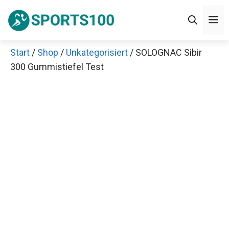
Zum
M
Inhalt
springen
Start
/
Shop
/
Unkategorisiert
/ SOLOGNAC Sibir
300 Gummistiefel Test