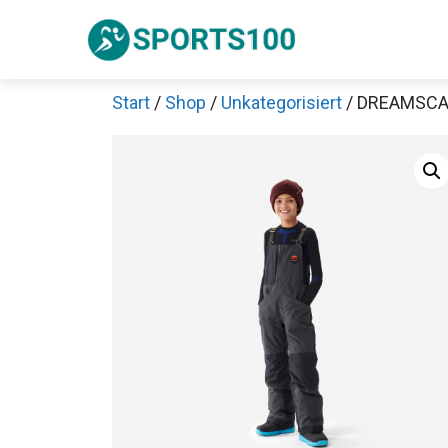
Zum
Inhalt
springen
Start
/
Shop
/
Unkategorisiert
/ DREAMSCAP